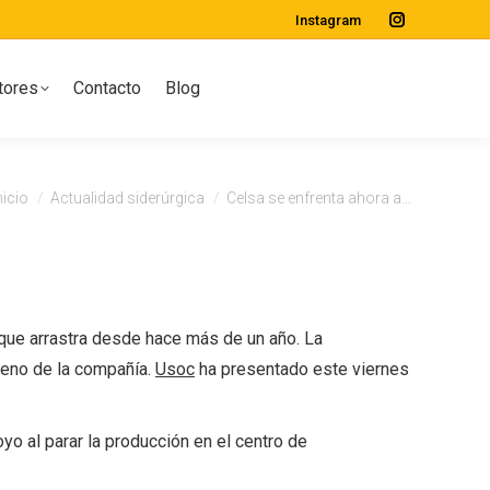
Instagram
Instagram
page
tores
Contacto
Blog
opens
in
new
window
stás aquí:
nicio
Actualidad siderúrgica
Celsa se enfrenta ahora a…
 que arrastra desde hace más de un año. La
seno de la compañía.
Usoc
ha presentado este viernes
o al parar la producción en el centro de