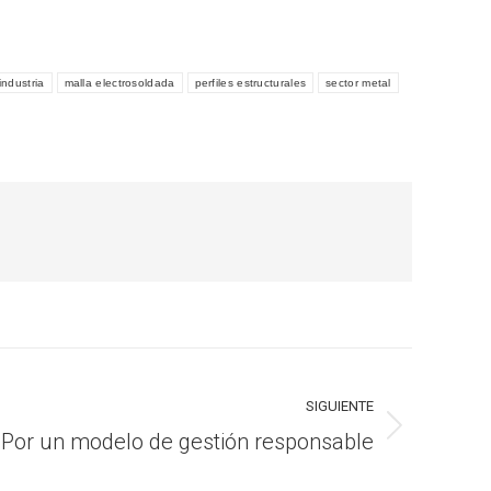
industria
malla electrosoldada
perfiles estructurales
sector metal
SIGUIENTE
Por un modelo de gestión responsable