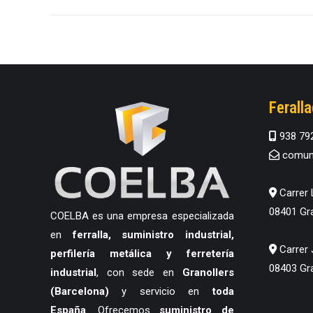
Ferall
938 79
comuni
Carrer 
08401 Gra
COELBA es una empresa especializada
en
ferralla, suministro industrial,
Carrer 
perfilería metálica y ferretería
08403 Gra
industrial
, con sede en
Granollers
(Barcelona)
y servicio en
toda
España
. Ofrecemos
suministro de