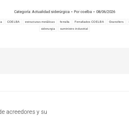
Categoría:
Actualidad siderúrgica
Por
coelba
08/06/2026
sa
COELBA
estructuras metálicas
ferralla
Ferrallados COELBA
Granollers
siderurgia
suministro industrial
de acreedores y su
Publicación
siguiente: