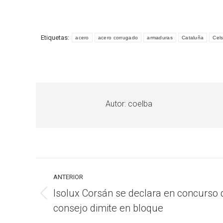
Etiquetas:
acero
acero corrugado
armaduras
Cataluña
Cel
Autor:
coelba
Navegación
ANTERIOR
entre
Isolux Corsán se declara en concurso 
Publicación
publicaciones
consejo dimite en bloque
anterior: