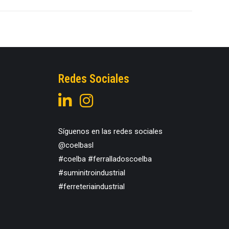
Redes Sociales
Síguenos en las redes sociales
@coelbasl
#coelba #ferralladoscoelba
#suminitroindustrial
#ferreteriaindustrial