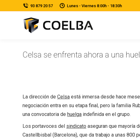
‎93 879 20 57
Lunes - Viernes 8:00h - 18:30h
Celsa se enfrenta ahora a una huel
La dirección de
Celsa
está inmersa desde hace meses e
negociación entra en su etapa final, pero la familia Ru
una convocatoria de
huelga
indefinida en el grupo.
Los portavoces del
sindicato
aseguran que mayoría de 
Castellbisbal (Barcelona), que da trabajo a unas 800 p