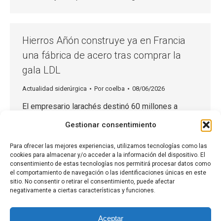
Hierros Añón construye ya en Francia
una fábrica de acero tras comprar la
gala LDL
Actualidad siderúrgica
Por
coelba
08/06/2026
El empresario larachés destinó 60 millones a
adquirir el 60% de Laminoirs des Landes – La
Gestionar consentimiento
planta tiene capacidad para emplear a 150
Para ofrecer las mejores experiencias, utilizamos tecnologías como las
personas El grupo ya controla todo el ciclo de
cookies para almacenar y/o acceder a la información del dispositivo. El
producción, manufacturado y venta de productos
consentimiento de estas tecnologías nos permitirá procesar datos como
el comportamiento de navegación o las identificaciones únicas en este
siderúrgicos Hierros Añón vuelve a Bayona
sitio. No consentir o retirar el consentimiento, puede afectar
(Francia), a apenas cien metros de la acería que
negativamente a ciertas características y funciones.
tenía en…
Aceptar