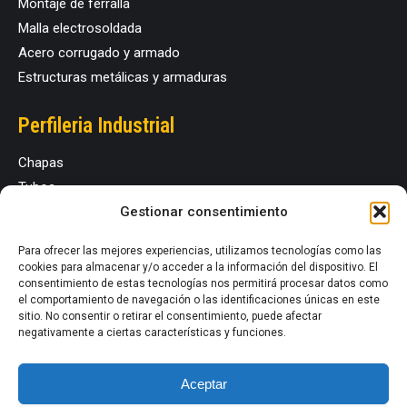
Montaje de ferralla
Malla electrosoldada
Acero corrugado y armado
Estructuras metálicas y armaduras
Perfileria Industrial
Chapas
Tubos
Perfiles estructurales
Gestionar consentimiento
Para ofrecer las mejores experiencias, utilizamos tecnologías como las
Redes Sociales
cookies para almacenar y/o acceder a la información del dispositivo. El
consentimiento de estas tecnologías nos permitirá procesar datos como
el comportamiento de navegación o las identificaciones únicas en este
sitio. No consentir o retirar el consentimiento, puede afectar
negativamente a ciertas características y funciones.
Síguenos en las redes sociales @coelbasl
#coelba #ferralladoscoelba #suminitroindustrial
Aceptar
#ferreteriaindustrial