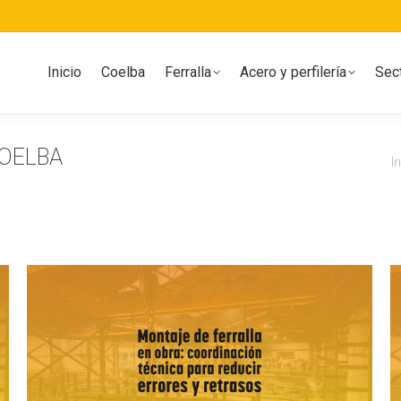
Inicio
Coelba
Ferralla
Acero y perfilería
Sec
COELBA
E
I