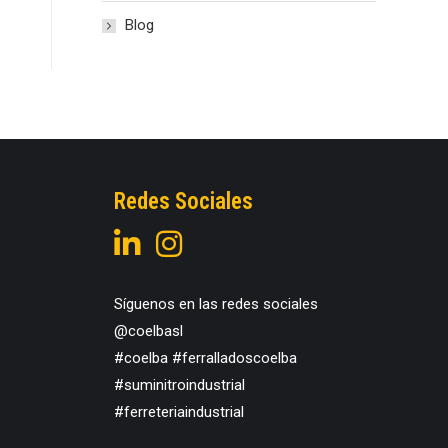
Blog
Redes Sociales
Síguenos en las redes sociales
@coelbasl
#coelba #ferralladoscoelba
#suminitroindustrial
#ferreteriaindustrial