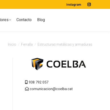
Instagram
Instagram
page
tores
Contacto
Blog
opens
in
new
window
Estás aquí:
Inicio
Ferralla
Estructuras metálicas y armaduras
938 792 057
comunicacion@coelba.cat