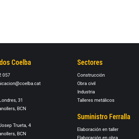
ados Coelba
Sectores
2 057
Construcción
cacion@coelba.cat
Obra civil
Industria
Londres, 31
Talleres metálicos
nollers, BCN
Suministro Ferralla
Josep Trueta, 4
Elaboración en taller
nollers, BCN
Elaboración en obra