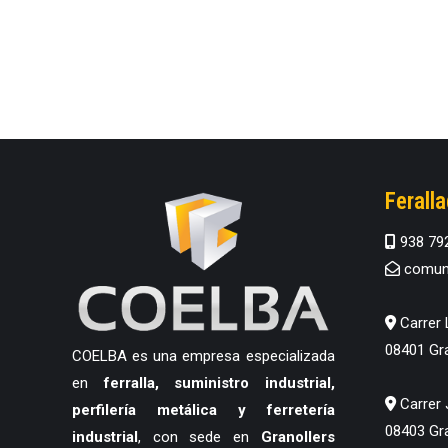
Ferall
938 79
comuni
Carrer 
08401 Gra
COELBA es una empresa especializada
en
ferralla, suministro industrial,
Carrer 
perfilería metálica y ferretería
08403 Gra
industrial
, con sede en
Granollers