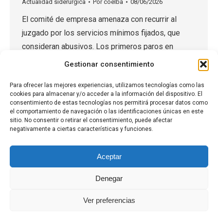
Actualidad siderúrgica
Por
coelba
08/06/2026
El comité de empresa amenaza con recurrir al
juzgado por los servicios mínimos fijados, que
consideran abusivos. Los primeros paros en
Siderúrgica Balboa (entre las 22 horas del lunes y
Gestionar consentimiento
las 22 horas de ayer) han sido seguidos por entre
Para ofrecer las mejores experiencias, utilizamos tecnologías como las
un 80 y un 85% de la plantilla, según informa la
cookies para almacenar y/o acceder a la información del dispositivo. El
empresa a este diario.…
consentimiento de estas tecnologías nos permitirá procesar datos como
el comportamiento de navegación o las identificaciones únicas en este
sitio. No consentir o retirar el consentimiento, puede afectar
negativamente a ciertas características y funciones.
1
2
3
→
Aceptar
Denegar
Ver preferencias
Aviso Legal
·
Política de Privacidad
·
Política de Cookies