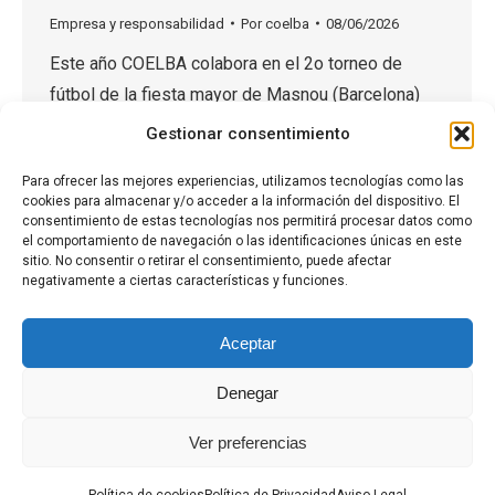
Empresa y responsabilidad
Por
coelba
08/06/2026
Este año COELBA colabora en el 2o torneo de
fútbol de la fiesta mayor de Masnou (Barcelona)
dónde estarán las categorías de fútbol adaptado
Gestionar consentimiento
base y fútbol adaptado senior. Os esperamos el
Para ofrecer las mejores experiencias, utilizamos tecnologías como las
29,30 de junio y el 1,2 de julio al Nacional de fútbol
cookies para almacenar y/o acceder a la información del dispositivo. El
base.
consentimiento de estas tecnologías nos permitirá procesar datos como
el comportamiento de navegación o las identificaciones únicas en este
sitio. No consentir o retirar el consentimiento, puede afectar
negativamente a ciertas características y funciones.
1
2
→
Aceptar
Denegar
Ver preferencias
Aviso Legal
·
Política de Privacidad
·
Política de Cookies